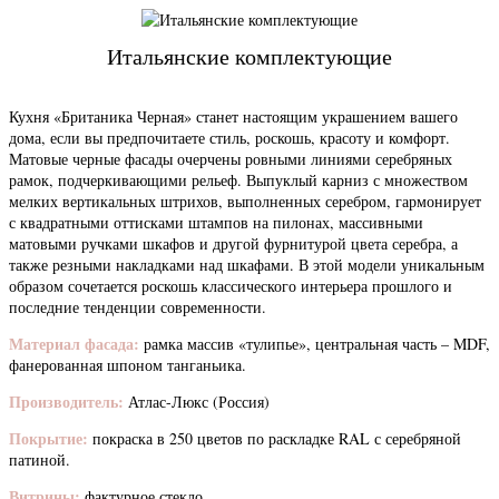
Итальянские комплектующие
Кухня «Британика Черная» станет настоящим украшением вашего
дома, если вы предпочитаете стиль, роскошь, красоту и комфорт.
Матовые черные фасады очерчены ровными линиями серебряных
рамок, подчеркивающими рельеф. Выпуклый карниз с множеством
мелких вертикальных штрихов, выполненных серебром, гармонирует
с квадратными оттисками штампов на пилонах, массивными
матовыми ручками шкафов и другой фурнитурой цвета серебра, а
также резными накладками над шкафами. В этой модели уникальным
образом сочетается роскошь классического интерьера прошлого и
последние тенденции современности.
Материал фасада:
рамка массив «тулипье», центральная часть – MDF,
фанерованная шпоном танганьика.
Производитель:
Атлас-Люкс (Россия)
Покрытие:
покраска в 250 цветов по раскладке RAL с серебряной
патиной.
Витрины:
фактурное стекло.