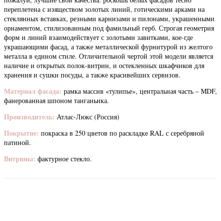
переплетена с изяществом золотых линий, готическими арками на
стеклянных вставках, резными карнизами и пилонами, украшенными
орнаментом, стилизованным под фамильный герб. Строгая геометрия
форм и линий взаимодействует с золотыми завитками, кое-где
украшающими фасад, а также металлической фурнитурой из желтого
металла в едином стиле. Отличительной чертой этой модели является
наличие и открытых полок-витрин, и остекленных шкафчиков для
хранения и сушки посуды, а также красивейших сервизов.
Материал фасада:
рамка массив «тулипье», центральная часть – MDF,
фанерованная шпоном танганьика.
Производитель:
Атлас-Люкс (Россия)
Покрытие:
покраска в 250 цветов по раскладке RAL с серебряной
патиной.
Витрины:
фактурное стекло.